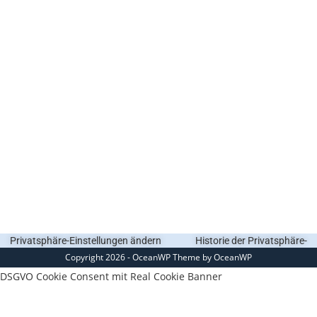
Privatsphäre-Einstellungen ändern
Historie der Privatsphäre-
Copyright 2026 - OceanWP Theme by OceanWP
Einstellungen
Einwilligungen widerrufen
DSGVO Cookie Consent mit Real Cookie Banner