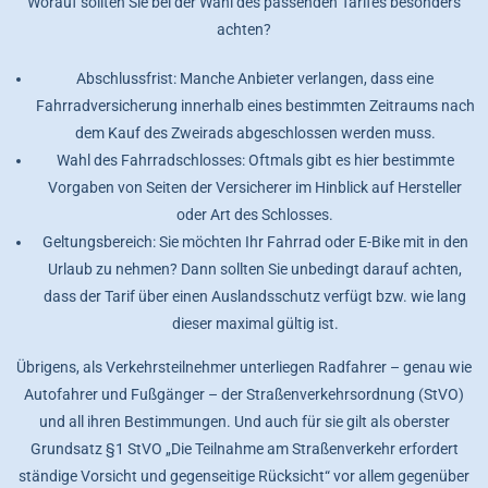
Worauf sollten Sie bei der Wahl des passenden Tarifes besonders
achten?
Abschlussfrist: Manche Anbieter verlangen, dass eine
Fahrradversicherung innerhalb eines bestimmten Zeitraums nach
dem Kauf des Zweirads abgeschlossen werden muss.
Wahl des Fahrradschlosses: Oftmals gibt es hier bestimmte
Vorgaben von Seiten der Versicherer im Hinblick auf Hersteller
oder Art des Schlosses.
Geltungsbereich: Sie möchten Ihr Fahrrad oder E-Bike mit in den
Urlaub zu nehmen? Dann sollten Sie unbedingt darauf achten,
dass der Tarif über einen Auslandsschutz verfügt bzw. wie lang
dieser maximal gültig ist.
Übrigens, als Verkehrsteilnehmer unterliegen Radfahrer – genau wie
Autofahrer und Fußgänger – der Straßenverkehrsordnung (StVO)
und all ihren Bestimmungen. Und auch für sie gilt als oberster
Grundsatz §1 StVO „Die Teilnahme am Straßenverkehr erfordert
ständige Vorsicht und gegenseitige Rücksicht“ vor allem gegenüber