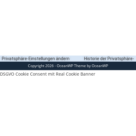
Privatsphäre-Einstellungen ändern
Historie der Privatsphäre-
Copyright 2026 - OceanWP Theme by OceanWP
Einstellungen
Einwilligungen widerrufen
DSGVO Cookie Consent mit Real Cookie Banner